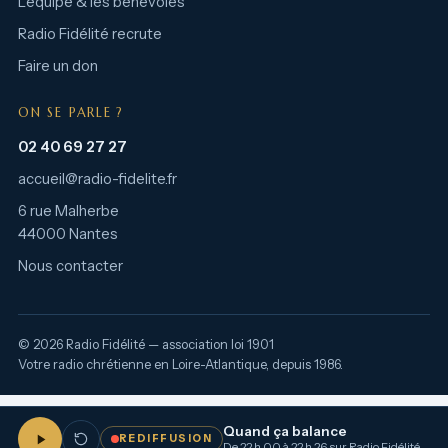
L’équipe & les bénévoles
Radio Fidélité recrute
Faire un don
ON SE PARLE ?
02 40 69 27 27
accueil@radio-fidelite.fr
6 rue Malherbe
44000 Nantes
Nous contacter
© 2026 Radio Fidélité — association loi 1901
Votre radio chrétienne en Loire-Atlantique, depuis 1986.
Quand ça balance
REDIFFUSION
De 22 h 00 à 22 h 26 sur Radio Fidélité