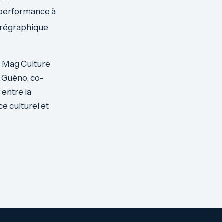
a performance à
horégraphique
le Mag Culture
 Guéno, co-
entre la
e culturel et