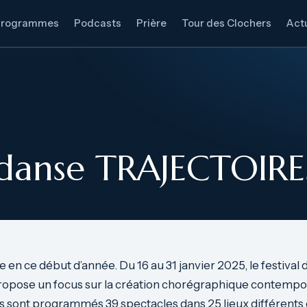
Programmes
Podcasts
Prière
Tour des Clochers
Actu
e danse TRAJECTOIRE
e en ce début d’année. Du 16 au 31 janvier 2025, le festival
ropose un focus sur la création chorégraphique contempor
s sont programmés 39 spectacles dans 25 lieux différents