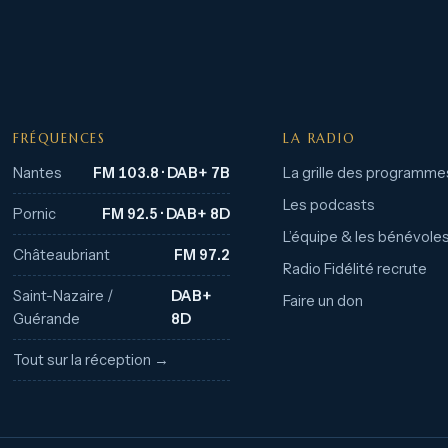
FRÉQUENCES
LA RADIO
Nantes
FM 103.8 · DAB+ 7B
La grille des programme
Les podcasts
Pornic
FM 92.5 · DAB+ 8D
L’équipe & les bénévole
Châteaubriant
FM 97.2
Radio Fidélité recrute
Saint-Nazaire /
DAB+
Faire un don
Guérande
8D
Tout sur la réception →