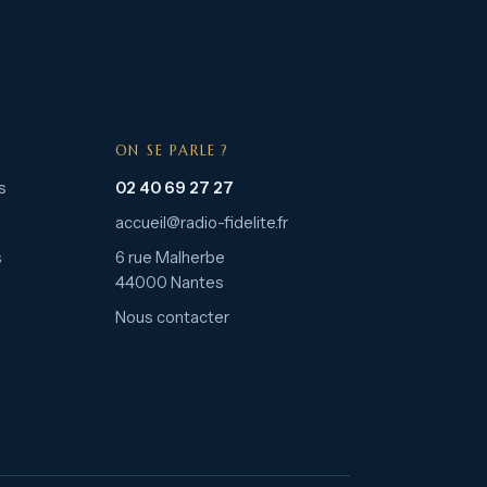
ON SE PARLE ?
s
02 40 69 27 27
accueil@radio-fidelite.fr
s
6 rue Malherbe
44000 Nantes
Nous contacter