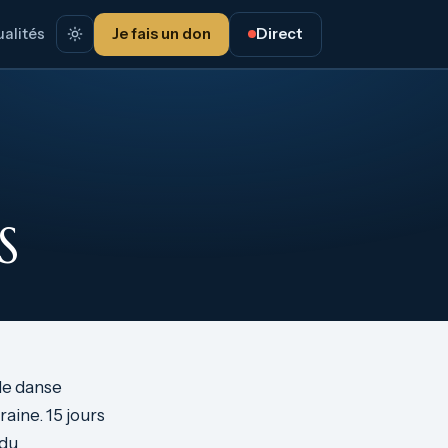
alités
Je fais un don
Direct
S
 de danse
aine. 15 jours
 du