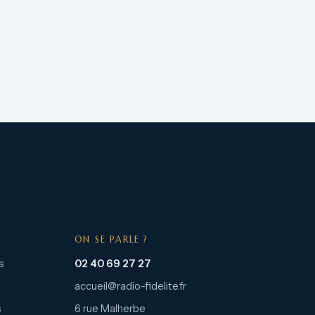
ON SE PARLE ?
s
02 40 69 27 27
accueil@radio-fidelite.fr
s
6 rue Malherbe