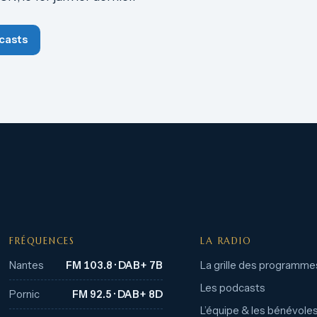
casts
FRÉQUENCES
LA RADIO
Nantes
FM 103.8 · DAB+ 7B
La grille des programme
Les podcasts
Pornic
FM 92.5 · DAB+ 8D
L’équipe & les bénévole