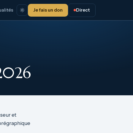
alités
Je fais un don
Direct
 2026
nseur et
horégraphique