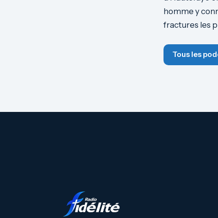
homme y connaît
fractures les 
Tous les pod