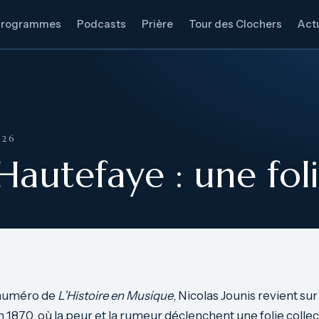
Programmes
Podcasts
Prière
Tour des Clochers
Actu
026
autefaye : une foli
 numéro de
L’Histoire en Musique
, Nicolas Jounis revient su
 1870, où la peur et la rumeur déclenchent une folie collec