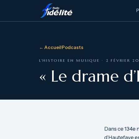
← Accueil
·
Podcasts
L'HISTOIRE EN MUSIQUE · 2 FÉVRIER 2
« Le drame d’H
Dans ce 134e
d’Hautefaye en