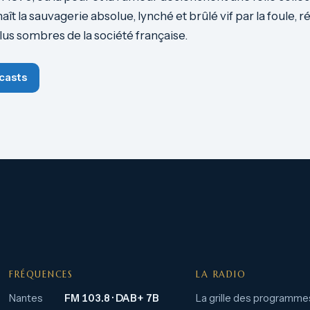
 la sauvagerie absolue, lynché et brûlé vif par la foule, ré
plus sombres de la société française.
casts
FRÉQUENCES
LA RADIO
Nantes
FM 103.8 · DAB+ 7B
La grille des programme