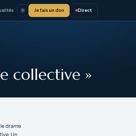
alités
Je fais un don
Direct
e collective »
r le drame
tive. Un