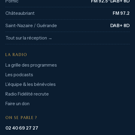
Pornic
FM 92.5 · DAB+ 8D
Châteaubriant
FM 97.2
Saint-Nazaire / Guérande
DAB+ 8D
Tout sur la réception →
LA RADIO
La grille des programmes
Les podcasts
L’équipe & les bénévoles
Radio Fidélité recrute
Faire un don
ON SE PARLE ?
02 40 69 27 27