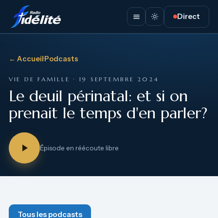
Direct
← Accueil
·
Podcasts
VIE DE FAMILLE · 19 SEPTEMBRE 2024
Le deuil périnatal: et si on
prenait le temps d'en parler?
Épisode en réécoute libre
Tous les podcasts