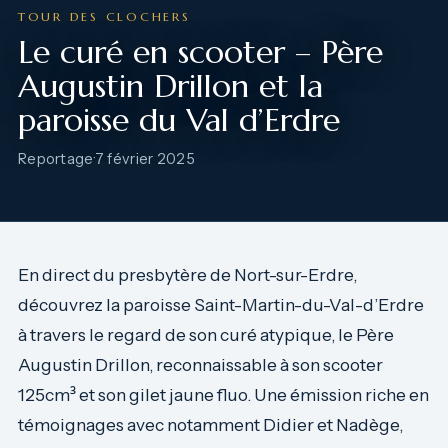
TOUR DES CLOCHERS
Le curé en scooter – Père
Augustin Drillon et la
paroisse du Val d’Erdre
Reportage
·
7 février 2025
En direct du presbytère de Nort-sur-Erdre,
découvrez la paroisse Saint-Martin-du-Val-d’Erdre
à travers le regard de son curé atypique, le Père
Augustin Drillon, reconnaissable à son scooter
125cm³ et son gilet jaune fluo. Une émission riche en
témoignages avec notamment Didier et Nadège,