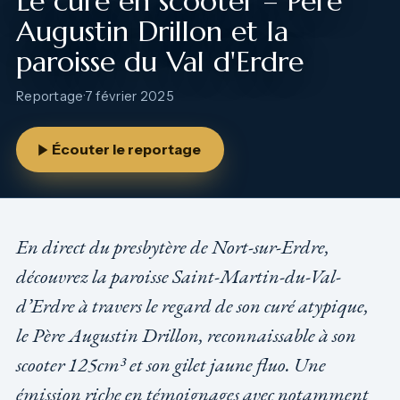
Le curé en scooter – Père
Augustin Drillon et la
paroisse du Val d'Erdre
Reportage
·
7 février 2025
Écouter le reportage
En direct du presbytère de Nort-sur-Erdre,
découvrez la paroisse Saint-Martin-du-Val-
d’Erdre à travers le regard de son curé atypique,
le Père Augustin Drillon, reconnaissable à son
scooter 125cm³ et son gilet jaune fluo. Une
émission riche en témoignages avec notamment