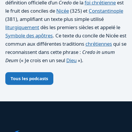
définition officielle d’un
Credo
de la
foi chrétienne
est
le fruit des conciles de
Nicée
(325) et
Constantinople
(381), amplifiant un texte plus simple utilisé
liturgiquement
dès les premiers siècles et appelé le
Symbole des apôtres
. Ce texte du concile de Nicée est
commun aux différentes traditions
chrétiennes
qui se
reconnaissent dans cette phrase :
Credo in unum
Deum
(« Je crois en un seul
Dieu
»).
Tous les podcasts