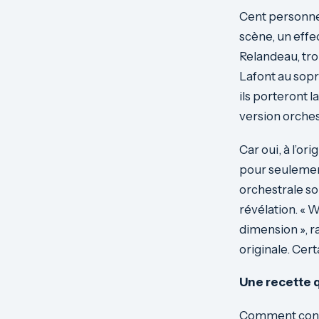
Cent personnes
scène, un effe
Relandeau, tro
Lafont au sop
ils porteront
version orches
Car oui, à l’or
pour seulement 
orchestrale s
révélation. « 
dimension », r
originale. Cer
Une recette q
Comment const