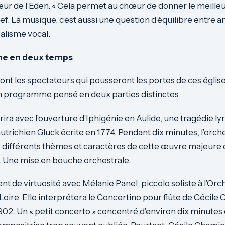
r de l’Eden. « Cela permet au chœur de donner le meille
hef. La musique, c’est aussi une question d’équilibre entre 
éalisme vocal.
e en deux temps
nt les spectateurs qui pousseront les portes de ces églises
n programme pensé en deux parties distinctes.
rira avec l’ouverture d’Iphigénie en Aulide, une tragédie ly
trichien Gluck écrite en 1774. Pendant dix minutes, l’orch
 différents thèmes et caractères de cette œuvre majeure 
s. Une mise en bouche orchestrale.
t de virtuosité avec Mélanie Panel, piccolo soliste à l’Orc
 Loire. Elle interprétera le Concertino pour flûte de Cécile
2. Un « petit concerto » concentré d’environ dix minutes