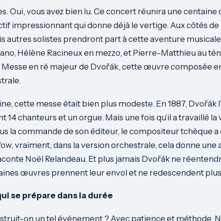
. Oui, vous avez bien lu. Ce concert réunira une centaine d
ctif impressionnant qui donne déjà le vertige. Aux côtés de
is autres solistes prendront part à cette aventure musicale 
rano, Hélène Racineux en mezzo, et Pierre-Matthieu au té
 la Messe en ré majeur de Dvořák, cette œuvre composée e
trale.
igine, cette messe était bien plus modeste. En 1887, Dvořák 
14 chanteurs et un orgue. Mais une fois qu’il a travaillé la
ous la commande de son éditeur, le compositeur tchèque a
Wow, vraiment, dans la version orchestrale, cela donne une 
aconte Noël Relandeau. Et plus jamais Dvořák ne réentendr
taines œuvres prennent leur envol et ne redescendent plus
ui se prépare dans la durée
ruit-on un tel événement ? Avec patience et méthode. 