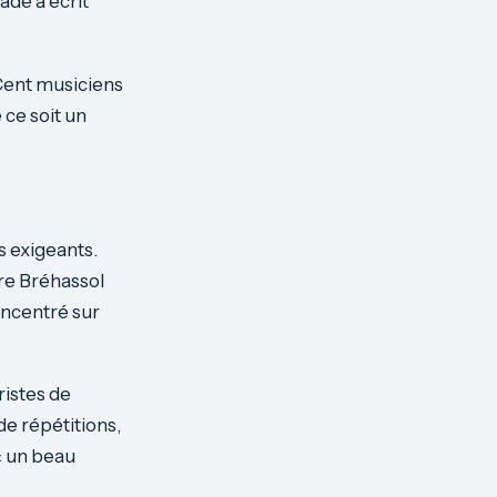
ade a écrit
 Cent musiciens
 ce soit un
s exigeants.
rre Bréhassol
oncentré sur
ristes de
de répétitions,
« un beau