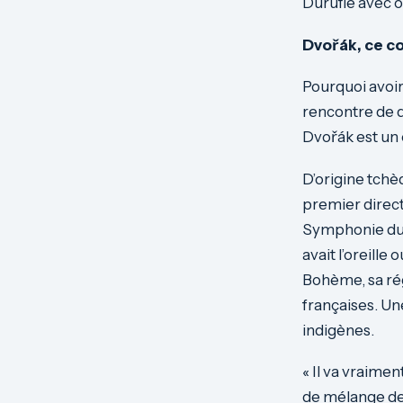
Duruflé avec o
Dvořák, ce c
Pourquoi avoir
rencontre de d
Dvořák est un 
D’origine tchèq
premier direc
Symphonie du 
avait l’oreill
Bohème, sa rég
françaises. Un
indigènes.
« Il va vraime
de mélange de 