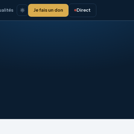
alités
Je fais un don
Direct