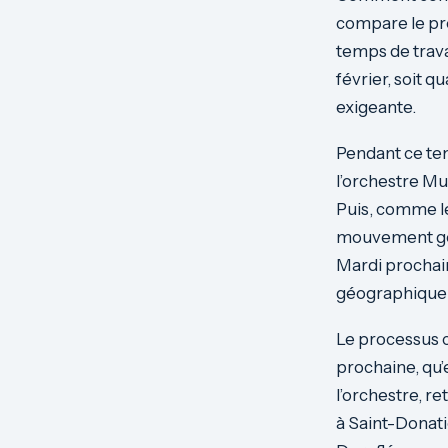
compare le pro
temps de trava
février, soit q
exigeante.
Pendant ce tem
l’orchestre Mus
Puis, comme le
mouvement gén
Mardi prochain,
géographiquem
Le processus c
prochaine, qu’e
l’orchestre, re
à Saint-Donati