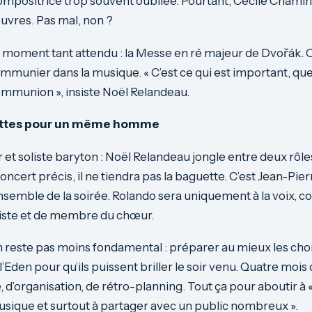
mpositrice trop souvent oubliée. Pourtant, Cécile Chamin
uvres. Pas mal, non ?
e moment tant attendu : la Messe en ré majeur de Dvořák.
mmunier dans la musique. « C’est ce qui est important, que
munion », insiste Noël Relandeau.
ttes pour un même homme
et soliste baryton : Noël Relandeau jongle entre deux rôle
oncert précis, il ne tiendra pas la baguette. C’est Jean-Pie
’ensemble de la soirée. Rolando sera uniquement à la voix, c
liste et de membre du chœur.
en reste pas moins fondamental : préparer au mieux les cho
’Eden pour qu’ils puissent briller le soir venu. Quatre mois 
, d’organisation, de rétro-planning. Tout ça pour aboutir à 
ique et surtout à partager avec un public nombreux ».