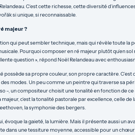
elandeau. C’est cette richesse, cette diversité d’influences
řák si unique, si reconnaissable.
ré majeur ?
tion qui peut sembler technique, mais qui révèle toute la p
sicale. Pourquoi composer en ré majeur plutôt qu’en sol 
llente question », répond Noël Relandeau avec enthousias
é possède sa propre couleur, son propre caractère. C’est 
s des modes. Un peu comme un peintre qui traverse sa pér
so –, un compositeur choisit une tonalité en fonction de ce 
 majeur, c’est la tonalité pastorale par excellence, celle d
Beethoven, la symphonie des bergers.
ui, évoque la gaieté, la lumière. Mais il présente aussi un a
reste dans une tessiture moyenne, accessible pour un chœu