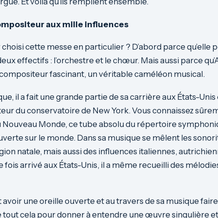
rgue. Et voilà qu’ils rempilent ensemble.
ompositeur aux mille influences
 choisi cette messe en particulier ? D’abord parce qu’elle 
eux effectifs : l’orchestre et le chœur. Mais aussi parce qu
compositeur fascinant, un véritable caméléon musical.
ue, il a fait une grande partie de sa carrière aux États-Unis o
teur du conservatoire de New York. Vous connaissez sûre
Nouveau Monde, ce tube absolu du répertoire symphoni
e ouverte sur le monde. Dans sa musique se mêlent les sonori
ion natale, mais aussi des influences italiennes, autrichien
e fois arrivé aux États-Unis, il a même recueilli des mélodi
nt avoir une oreille ouverte et au travers de sa musique fai
tout cela pour donner à entendre une œuvre singulière et 