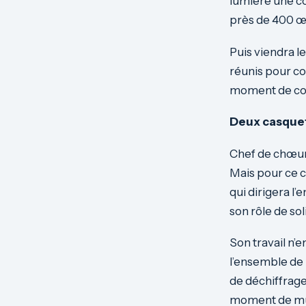
lumière une co
près de 400 œ
Puis viendra l
réunis pour co
moment de com
Deux casque
Chef de chœur 
Mais pour ce c
qui dirigera l
son rôle de so
Son travail n’
l’ensemble de l
de déchiffrage
moment de mus