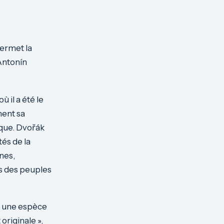
permet la
’Antonín
ù il a été le
ment sa
que. Dvořák
tés de la
nes,
es des peuples
re une espèce
originale »,