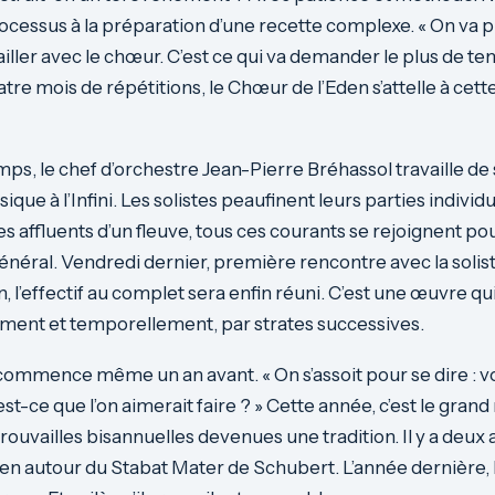
cessus à la préparation d’une recette complexe. « On va p
iller avec le chœur. C’est ce qui va demander le plus de t
uatre mois de répétitions, le Chœur de l’Eden s’attelle à cett
ps, le chef d’orchestre Jean-Pierre Bréhassol travaille de
ique à l’Infini. Les solistes peaufinent leurs parties indivi
s affluents d’un fleuve, tous ces courants se rejoignent p
éral. Vendredi dernier, première rencontre avec la solis
 l’effectif au complet sera enfin réuni. C’est une œuvre qui
ent et temporellement, par strates successives.
ommence même un an avant. « On s’assoit pour se dire : voi
st-ce que l’on aimerait faire ? » Cette année, c’est le grand
trouvailles bisannuelles devenues une tradition. Il y a deux a
en autour du Stabat Mater de Schubert. L’année dernière,