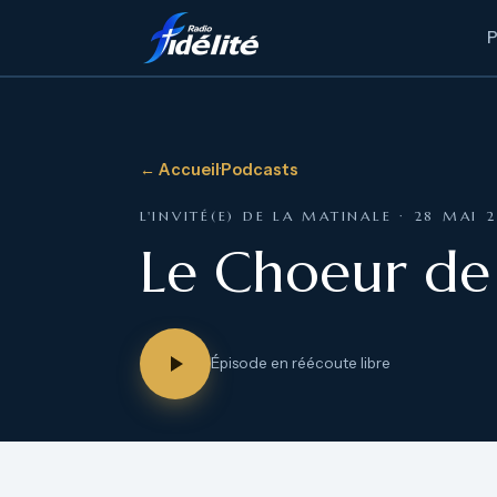
← Accueil
·
Podcasts
L'INVITÉ(E) DE LA MATINALE · 28 MAI 
Le Choeur de l
Épisode en réécoute libre