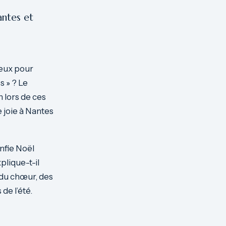
antes et
ieux pour
s » ? Le
n lors de ces
e joie à Nantes
nfie Noël
plique-t-il
, du chœur, des
de l’été.