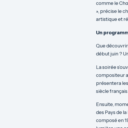
comme le Chœu
», précise le c
artistique et r
Un programm
Que découvriro
début juin ? U
La soirée s’ouv
compositeur au
présentera les
siècle françai
Ensuite, momen
des Pays de la
composé en 190