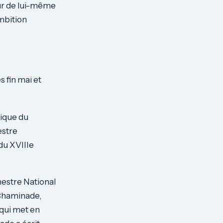
ur de lui-même
ambition
 fin mai et
rique du
estre
du XVIIIe
hestre National
 Chaminade,
 qui met en