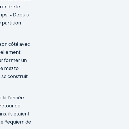
rendre le
emps. » Depuis
e partition
 son côté avec
duellement.
our former un
te mezzo.
 se construit
là, l’année
 retour de
ns, ils étaient
 le Requiem de