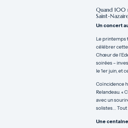
Quand 100 mu
Saint-Nazair
Un concert au
Le printemps to
célébrer cette
Chœur de l’Ede
soirées – inve
le 1er juin, et 
Coïncidence he
Relandeau. « C
avec un sourire
solistes… Tout
Une centaine 