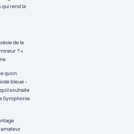
 qui rend la
oésie de la
mineur ? «
me.
ce qu’on
iode bleue –
qu’il souhaite
e la Symphonie
vantage
r amateur