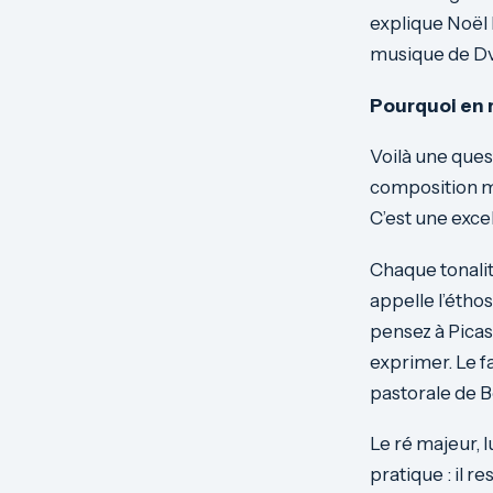
explique Noël R
musique de Dvo
Pourquoi en 
Voilà une ques
composition mu
C’est une exce
Chaque tonalit
appelle l’étho
pensez à Picas
exprimer. Le fa
pastorale de 
Le ré majeur, l
pratique : il 