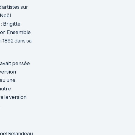
’artistes sur
 Noël
: Brigitte
nor. Ensemble,
n 1892 dans sa
l’avait pensée
 version
 eu une
autre
a la version
.
Noël Relandeau