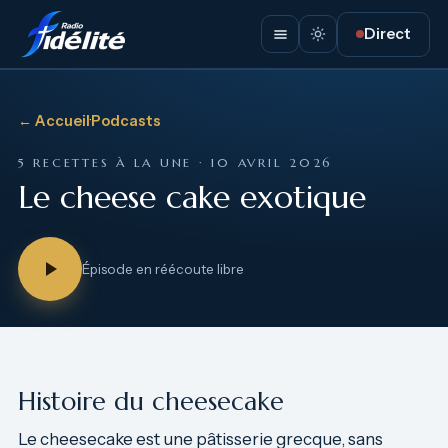
Direct
← Accueil
·
Podcasts
5 RECETTES À LA UNE · 10 AVRIL 2026
Le cheese cake exotique
Épisode en réécoute libre
Histoire du cheesecake
Le cheesecake est une pâtisserie grecque, sans