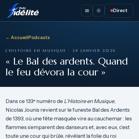
Direct
← Accueil
·
Podcasts
L'HISTOIRE EN MUSIQUE · 26 JANVIER 2026
« Le Bal des ardents. Quand
le feu dévora la cour »
Dans ce 133ᵉ numéro de
L’Histoire en Musique
,
Nicolas Jounis revient sur le funeste Bal des Ardents
de 1393, où une fête masquée vire au cauchemar : les
flammes s’emparent des danseurs et, avec eux, c’est
toute une cour qui brûle, révélant la folie du roi