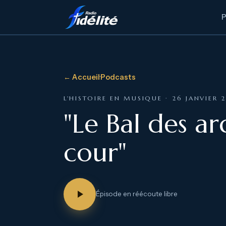
← Accueil
·
Podcasts
L'HISTOIRE EN MUSIQUE · 26 JANVIER 
"Le Bal des a
cour"
Épisode en réécoute libre