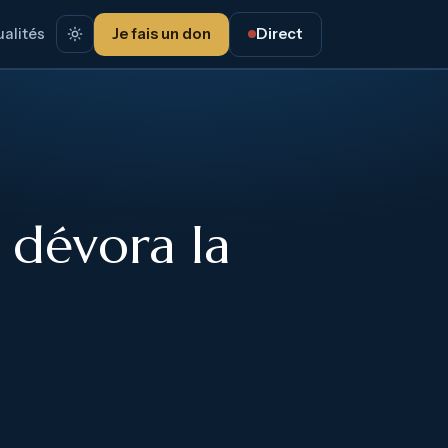
alités
Je fais un don
Direct
 dévora la