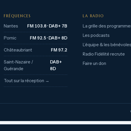
FRÉQUENCES
LA RADIO
Nantes
FM 103.8 · DAB+ 7B
La grille des programme
Les podcasts
Pornic
FM 92.5 · DAB+ 8D
L’équipe & les bénévole
Châteaubriant
FM 97.2
Radio Fidélité recrute
Saint-Nazaire /
DAB+
Faire un don
Guérande
8D
Tout sur la réception →