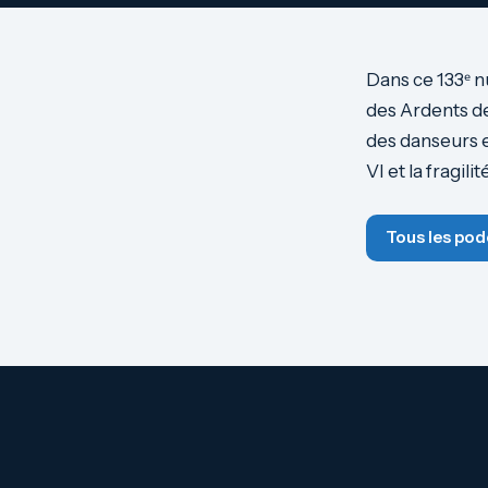
Dans ce 133ᵉ 
des Ardents d
des danseurs et
VI et la fragil
Tous les pod