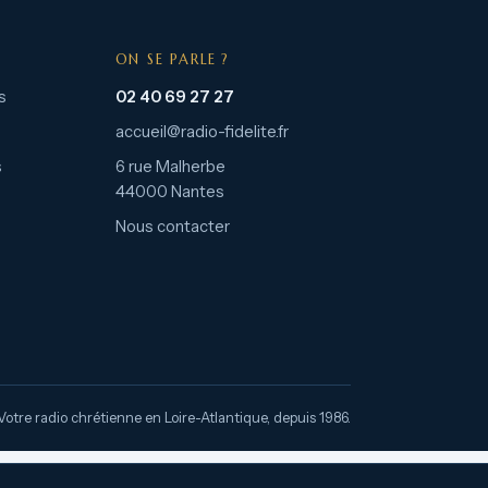
ON SE PARLE ?
s
02 40 69 27 27
accueil@radio-fidelite.fr
s
6 rue Malherbe
44000 Nantes
Nous contacter
Votre radio chrétienne en Loire-Atlantique, depuis 1986.