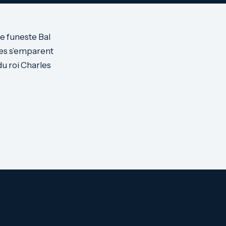
le funeste Bal
mes s’emparent
du roi Charles