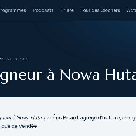
Programmes
Podcasts
Prière
Tour des Clochers
Actu
EMBRE 2024
eigneur à Nowa Huta
gneur à Nowa Huta,
par Éric Picard, agrégé d’histoire, charg
holique de Vendée