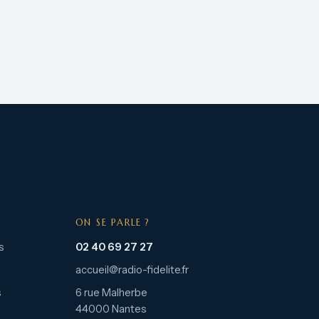
ON SE PARLE ?
s
02 40 69 27 27
accueil@radio-fidelite.fr
s
6 rue Malherbe
44000 Nantes