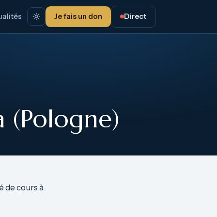
alités
Je fais un don
Direct
 (Pologne)
é de cours à