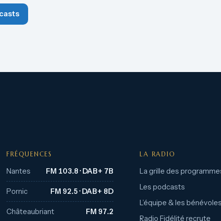
casts
FRÉQUENCES
LA RADIO
Nantes
FM 103.8 · DAB+ 7B
La grille des programme
Les podcasts
Pornic
FM 92.5 · DAB+ 8D
L’équipe & les bénévole
Châteaubriant
FM 97.2
Radio Fidélité recrute