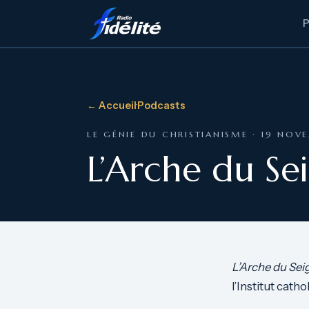
← Accueil
·
Podcasts
LE GÉNIE DU CHRISTIANISME · 19 NOV
L’Arche du S
L’Arche du Sei
l’Institut cat