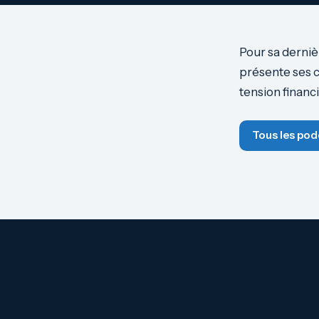
Pour sa derniè
présente ses 
tension financ
Tous les pod