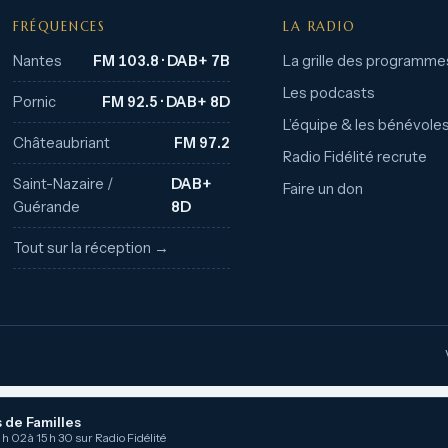
FRÉQUENCES
LA RADIO
Nantes
FM 103.8 · DAB+ 7B
La grille des programme
Les podcasts
Pornic
FM 92.5 · DAB+ 8D
L’équipe & les bénévole
Châteaubriant
FM 97.2
Radio Fidélité recrute
Saint-Nazaire /
DAB+
Faire un don
Guérande
8D
Tout sur la réception →
 de Familles
 h 02 à 15 h 30 sur Radio Fidélité