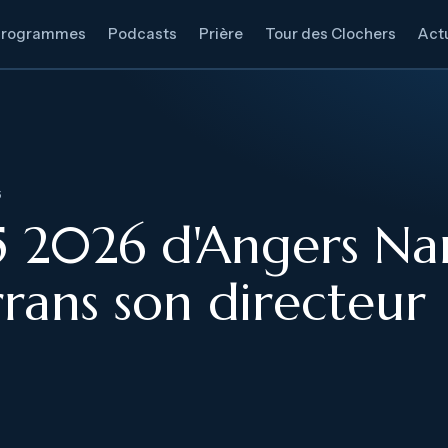
Programmes
Podcasts
Prière
Tour des Clochers
Actu
5
25 2026 d'Angers Na
rrans son directeur