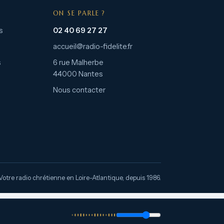
ON SE PARLE ?
s
02 40 69 27 27
accueil@radio-fidelite.fr
s
6 rue Malherbe
44000 Nantes
Nous contacter
Votre radio chrétienne en Loire-Atlantique, depuis 1986.