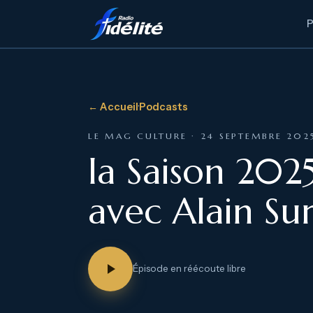
← Accueil
·
Podcasts
LE MAG CULTURE · 24 SEPTEMBRE 202
la Saison 20
avec Alain Su
Épisode en réécoute libre