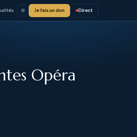
alités
Je fais un don
Direct
ntes Opéra