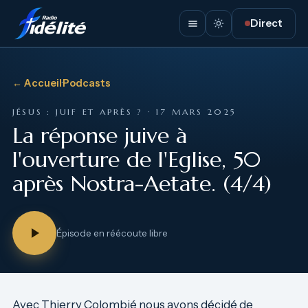
Direct
← Accueil
·
Podcasts
JÉSUS : JUIF ET APRÈS ? · 17 MARS 2025
La réponse juive à
l'ouverture de l'Eglise, 50
après Nostra-Aetate. (4/4)
Épisode en réécoute libre
Avec Thierry Colombié nous avons décidé de