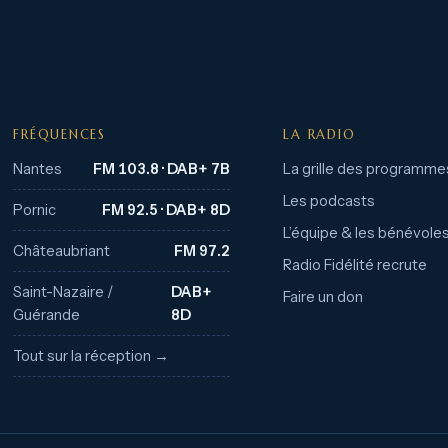
FRÉQUENCES
LA RADIO
Nantes
FM 103.8 · DAB+ 7B
La grille des programme
Les podcasts
Pornic
FM 92.5 · DAB+ 8D
L’équipe & les bénévole
Châteaubriant
FM 97.2
Radio Fidélité recrute
Saint-Nazaire /
DAB+
Faire un don
Guérande
8D
Tout sur la réception →