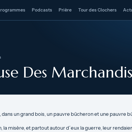
Programmes
Podcasts
Prière
Tour des Clochers
Actu
4
euse Des Marchandi
ois, dans un grand bois, un pauvre bûcheron et une pauvre 
im, la misère, et partout autour d´eux la guerre, leur rendaien