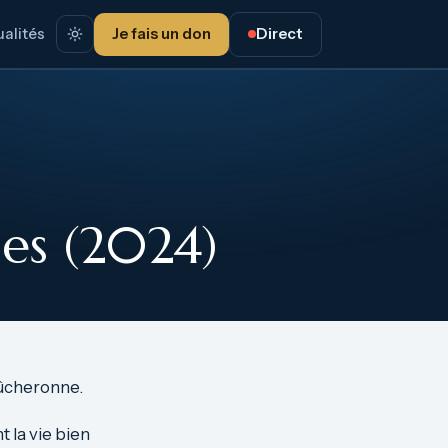
alités
Je fais un don
Direct
ses (2024)
bûcheronne.
t la vie bien