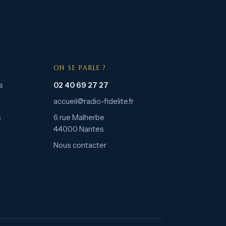
ON SE PARLE ?
s
02 40 69 27 27
accueil@radio-fidelite.fr
s
6 rue Malherbe
44000 Nantes
Nous contacter