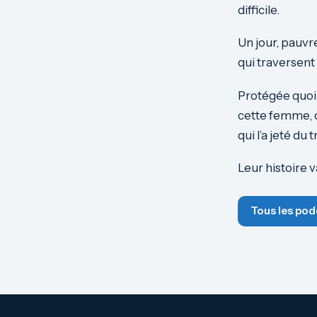
difficile.
Un jour, pauvr
qui traversent
Protégée quoi 
cette femme, d
qui l’a jeté du t
Leur histoire 
Tous les pod