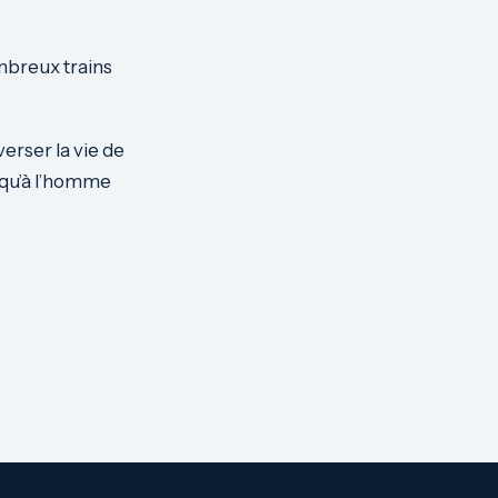
mbreux trains
erser la vie de
usqu’à l’homme