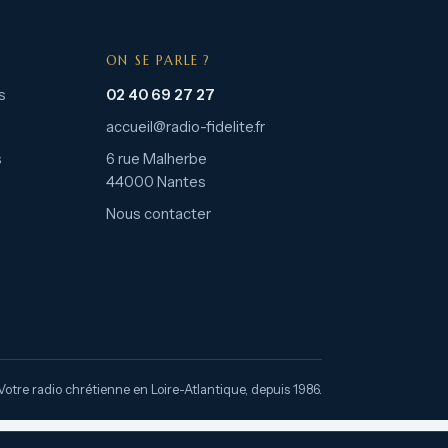
ON SE PARLE ?
s
02 40 69 27 27
accueil@radio-fidelite.fr
s
6 rue Malherbe
44000 Nantes
Nous contacter
Votre radio chrétienne en Loire-Atlantique, depuis 1986.