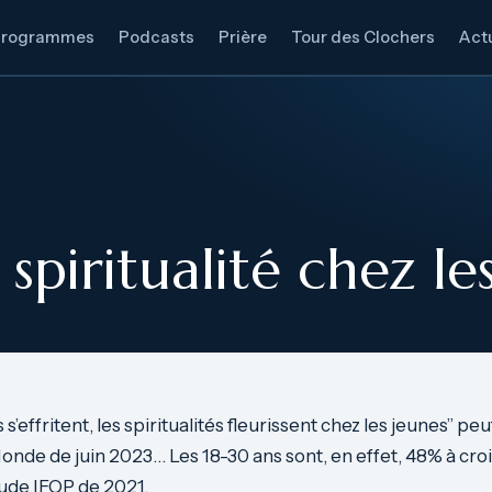
Programmes
Podcasts
Prière
Tour des Clochers
Actu
 spiritualité chez le
s s’effritent, les spiritualités fleurissent chez les jeunes” peu
Monde de juin 2023… Les 18-30 ans sont, en effet, 48% à croi
ude IFOP de 2021.