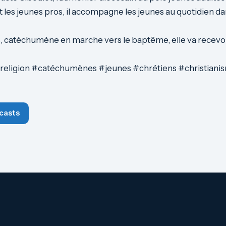
et les jeunes pros, il accompagne les jeunes au quotidien d
s, catéchumène en marche vers le baptême, elle va recevo
 #religion #catéchumènes #jeunes #chrétiens #christiani
casts