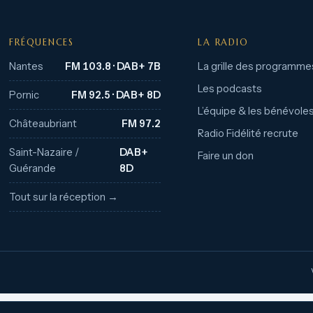
FRÉQUENCES
LA RADIO
Nantes
FM 103.8 · DAB+ 7B
La grille des programme
Les podcasts
Pornic
FM 92.5 · DAB+ 8D
L’équipe & les bénévole
Châteaubriant
FM 97.2
Radio Fidélité recrute
Saint-Nazaire /
DAB+
Faire un don
Guérande
8D
Tout sur la réception →