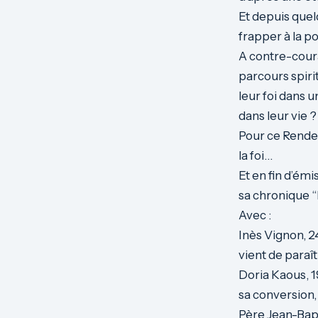
Et depuis quel
frapper à la p
A contre-coura
parcours spiri
leur foi dans 
dans leur vie ?
Pour ce Rendez
la foi…
Et en fin d’é
sa chronique “
Avec :
Inès Vignon, 2
vient de paraît
Doria Kaous,
1
sa conversion,
Père Jean-Bapt