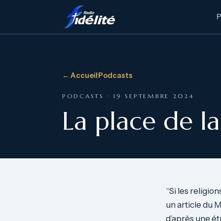
← Accueil
·
Podcasts
PODCASTS · 19 SEPTEMBRE 2024
La place de la
“Si les religion
un article du 
d’après une ét