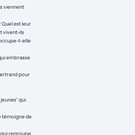
ts viennent
 Quel est leur
 vivent-ils
 occupe-t-elle
 qui embrasse
Bertrand pour
 jeunes” qui
le témoigne de
s qui regroupe