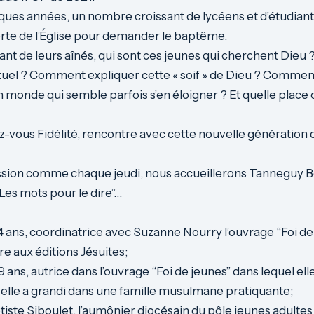
ques années, un nombre croissant de lycéens et d’étudian
orte de l’Église pour demander le baptême.
nt de leurs aînés, qui sont ces jeunes qui cherchent Dieu ?
tuel ? Comment expliquer cette « soif » de Dieu ? Comment
un monde qui semble parfois s’en éloigner ? Et quelle place
-vous Fidélité, rencontre avec cette nouvelle génération
mission comme chaque jeudi, nous accueillerons Tanneguy 
Les mots pour le dire”…
4 ans, coordinatrice avec Suzanne Nourry l’ouvrage “Foi de
re aux éditions Jésuites;
9 ans, autrice dans l’ouvrage “Foi de jeunes” dans lequel el
 elle a grandi dans une famille musulmane pratiquante;
iste Siboulet, l’aumônier diocésain du pôle jeunes adulte