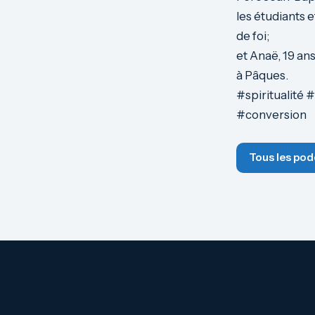
les étudiants 
de foi;
et Anaë,
19 an
à Pâques.
#spiritualité
#conversion
Tous les pod