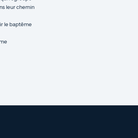
ans leur chemin
ir le baptême
sme