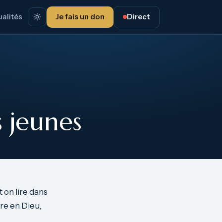
alités
Je fais un don
Direct
s jeunes
t on lire dans
re en Dieu,