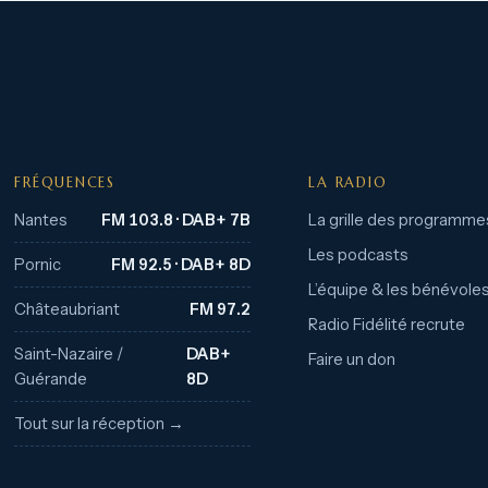
FRÉQUENCES
LA RADIO
Nantes
FM 103.8 · DAB+ 7B
La grille des programme
Les podcasts
Pornic
FM 92.5 · DAB+ 8D
L’équipe & les bénévole
Châteaubriant
FM 97.2
Radio Fidélité recrute
Saint-Nazaire /
DAB+
Faire un don
Guérande
8D
Tout sur la réception →