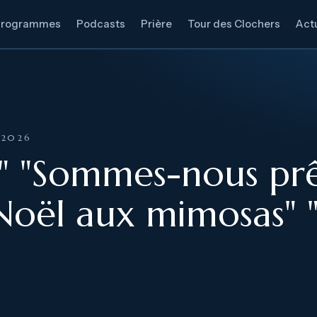
Programmes
Podcasts
Prière
Tour des Clochers
Actu
 2026
le" "Sommes-nous prê
Noël aux mimosas" 