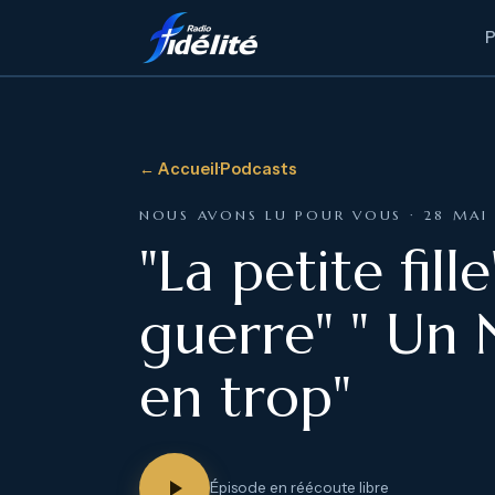
← Accueil
·
Podcasts
NOUS AVONS LU POUR VOUS · 28 MAI
"La petite fil
guerre" " Un 
en trop"
Épisode en réécoute libre