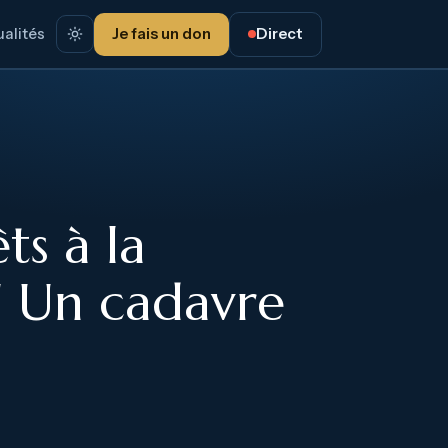
alités
Je fais un don
Direct
ts à la
" Un cadavre