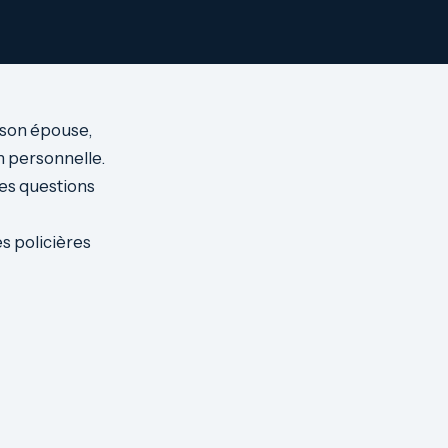
e son épouse,
on personnelle.
es questions
s policières