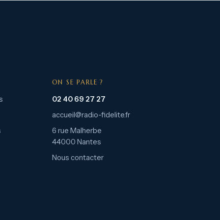
ON SE PARLE ?
s
02 40 69 27 27
accueil@radio-fidelite.fr
s
6 rue Malherbe
44000 Nantes
Nous contacter