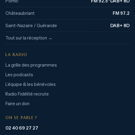
Pornic
FM 92.5 · DAB+ 8D
Châteaubriant
FM 97.2
Saint-Nazaire / Guérande
DAB+ 8D
Tout sur la réception →
LA RADIO
La grille des programmes
Les podcasts
L’équipe & les bénévoles
Radio Fidélité recrute
Faire un don
ON SE PARLE ?
02 40 69 27 27