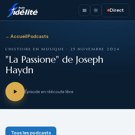
Direct
← Accueil
·
Podcasts
L'HISTOIRE EN MUSIQUE · 25 NOVEMBRE 2024
"La Passione" de Joseph
Haydn
Épisode en réécoute libre
Tous les podcasts