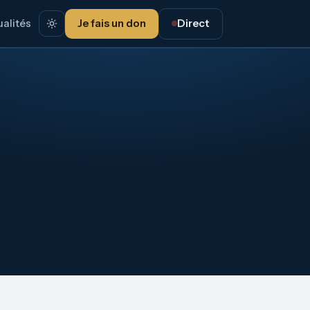
alités
Je fais un don
Direct