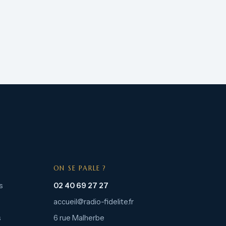
ON SE PARLE ?
s
02 40 69 27 27
accueil@radio-fidelite.fr
s
6 rue Malherbe