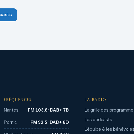
casts
FRÉQUENCES
LA RADIO
Nantes
FM 103.8 · DAB+ 7B
La grille des programme
Les podcasts
Pornic
FM 92.5 · DAB+ 8D
L’équipe & les bénévole