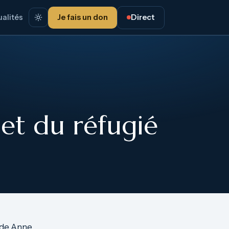
alités
Je fais un don
Direct
et du réfugié
e de Anne