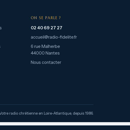
ON SE PARLE ?
s
02 40 69 27 27
accueil@radio-fidelite.fr
s
6 rue Malherbe
44000 Nantes
Nous contacter
Votre radio chrétienne en Loire-Atlantique, depuis 1986.