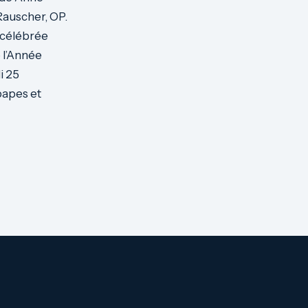
Rauscher, OP.
 célébrée
 l’Année
i 25
papes et