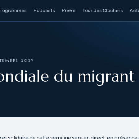
Programmes
Podcasts
Prière
Tour des Clochers
Actu
EPTEMBRE 2025
ndiale du migrant 
e et solidaire de cette semaine sera en direct, en présenc