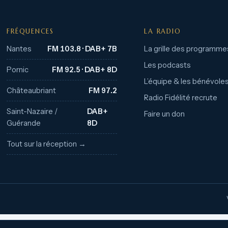
FRÉQUENCES
LA RADIO
Nantes
FM 103.8 · DAB+ 7B
La grille des programme
Les podcasts
Pornic
FM 92.5 · DAB+ 8D
L’équipe & les bénévole
Châteaubriant
FM 97.2
Radio Fidélité recrute
Saint-Nazaire /
DAB+
Faire un don
Guérande
8D
Tout sur la réception →