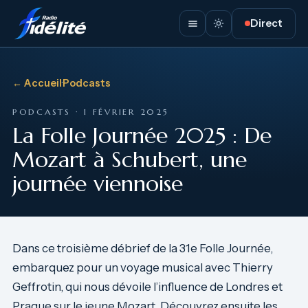
Direct
← Accueil
·
Podcasts
PODCASTS · 1 FÉVRIER 2025
La Folle Journée 2025 : De
Mozart à Schubert, une
journée viennoise
Dans ce troisième débrief de la 31e Folle Journée,
embarquez pour un voyage musical avec Thierry
Geffrotin, qui nous dévoile l’influence de Londres et
Prague sur le jeune Mozart. Découvrez ensuite les