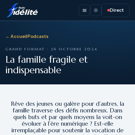
Direct
← Accueil
·
Podcasts
GRAND FORMAT · 26 OCTOBRE 2024
La famille fragile et
indispensable
Rêve des jeunes ou galère pour d’autres, la
famille traverse des défis nombreux. Dans
quels buts et par quels moyens la voit-on
évoluer à l’ère numérique ? Est-elle
irremplaçable pour soutenir la vocation de