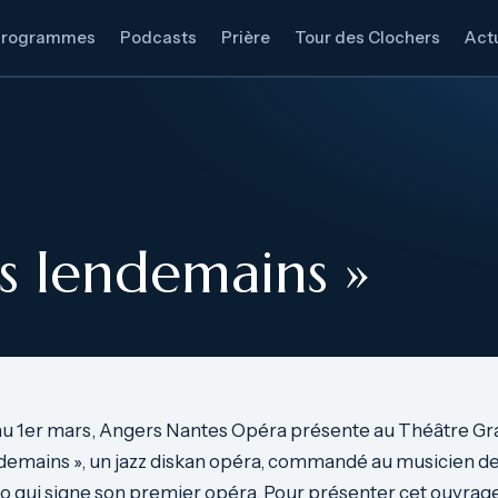
Programmes
Podcasts
Prière
Tour des Clochers
Actu
es lendemains »
au 1er mars, Angers Nantes Opéra présente au Théâtre Gra
ndemains », un jazz diskan opéra, commandé au musicien de 
 qui signe son premier opéra. Pour présenter cet ouvrage