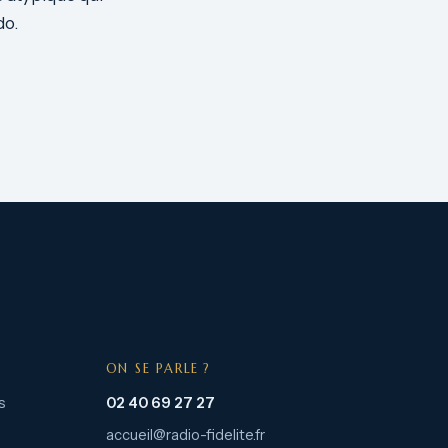
do.
ON SE PARLE ?
s
02 40 69 27 27
accueil@radio-fidelite.fr