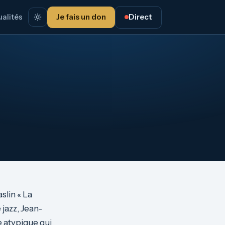
alités
Je fais un don
Direct
slin « La
jazz, Jean-
 atypique qui