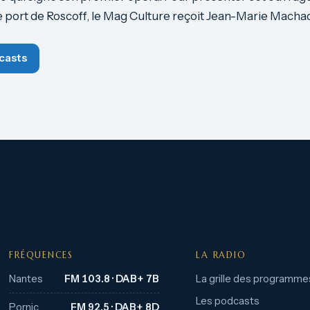
e port de Roscoff, le Mag Culture reçoit Jean-Marie Macha
casts
FRÉQUENCES
LA RADIO
Nantes
FM 103.8 · DAB+ 7B
La grille des programme
Les podcasts
Pornic
FM 92.5 · DAB+ 8D