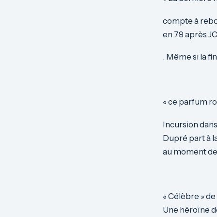
compte à rebour
en 79 après JC
. Même si la f
« ce parfum r
Incursion dan
Dupré part à l
au moment de 
« Célèbre » de
Une héroïne dé