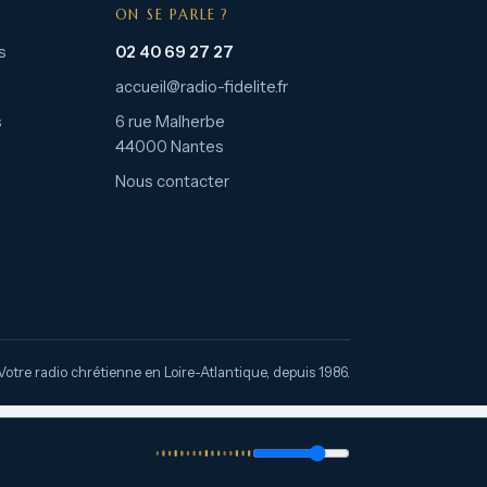
ON SE PARLE ?
s
02 40 69 27 27
accueil@radio-fidelite.fr
s
6 rue Malherbe
44000 Nantes
Nous contacter
Votre radio chrétienne en Loire-Atlantique, depuis 1986.