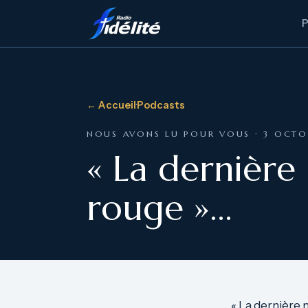
← Accueil
·
Podcasts
NOUS AVONS LU POUR VOUS · 3 OCTO
« La dernière
rouge »…
« La dernière 