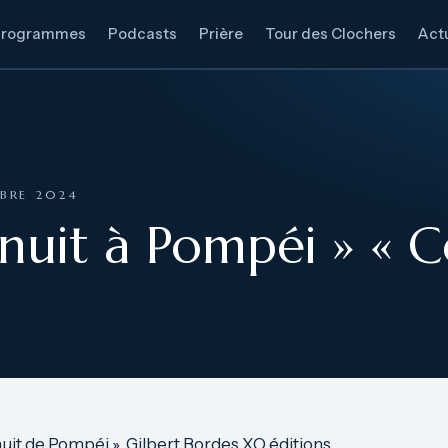
Programmes
Podcasts
Prière
Tour des Clochers
Actu
BRE 2024
 nuit à Pompéi » « 
nuit de Pompéi » Gilbert Bordes XO éditions