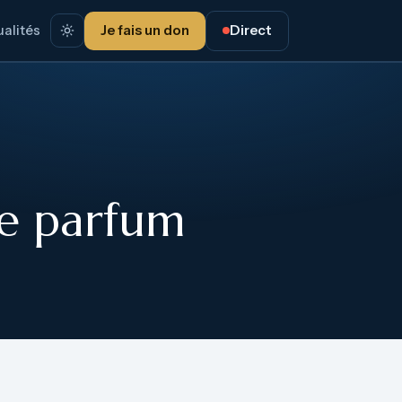
alités
Je fais un don
Direct
Ce parfum