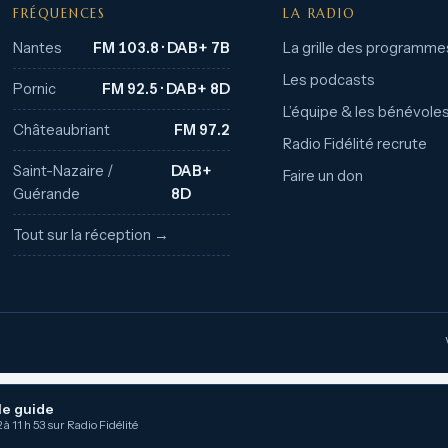
FRÉQUENCES
LA RADIO
Nantes
FM 103.8 · DAB+ 7B
La grille des programme
Les podcasts
Pornic
FM 92.5 · DAB+ 8D
L’équipe & les bénévole
Châteaubriant
FM 97.2
Radio Fidélité recrute
Saint-Nazaire /
DAB+
Faire un don
Guérande
8D
Tout sur la réception →
le guide
 à 11 h 53 sur Radio Fidélité