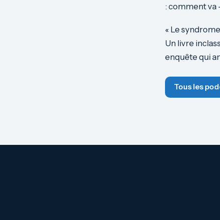
: comment va – 
« Le syndrome 
Un livre incla
enquête qui an
Tous les pod