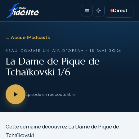
Direct
← Accueil
·
Podcasts
BEAU COMME UN AIR D'OPÉRA · 18 MAI 2026
La Dame de Pique de
Tchaïkovski 1/6
Épisode en réécoute libre
Cette semaine découvrez La Dame de Pique de
Tchaïkovski