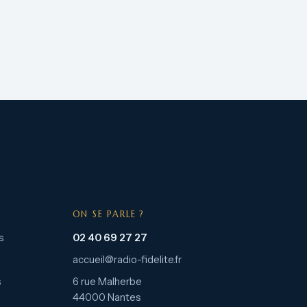
ON SE PARLE ?
s
02 40 69 27 27
accueil@radio-fidelite.fr
s
6 rue Malherbe
44000 Nantes