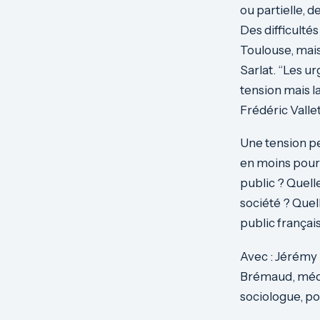
ou partielle, 
Des difficulté
Toulouse, mais
Sarlat. “Les u
tension mais la
Frédéric Valle
Une tension per
en moins pour 
public ? Quell
société ? Quel
public françai
Avec : Jérémy 
Brémaud, médec
sociologue, po