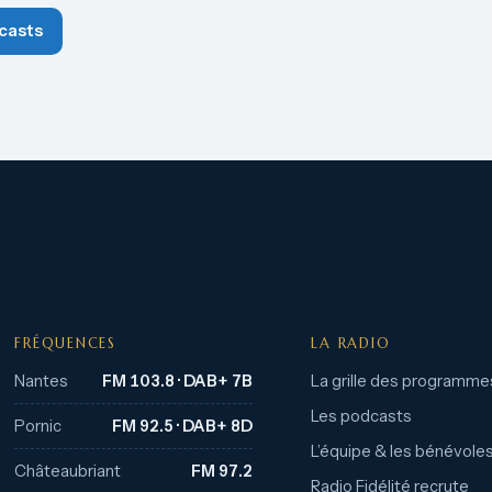
casts
FRÉQUENCES
LA RADIO
Nantes
FM 103.8 · DAB+ 7B
La grille des programme
Les podcasts
Pornic
FM 92.5 · DAB+ 8D
L’équipe & les bénévole
Châteaubriant
FM 97.2
Radio Fidélité recrute