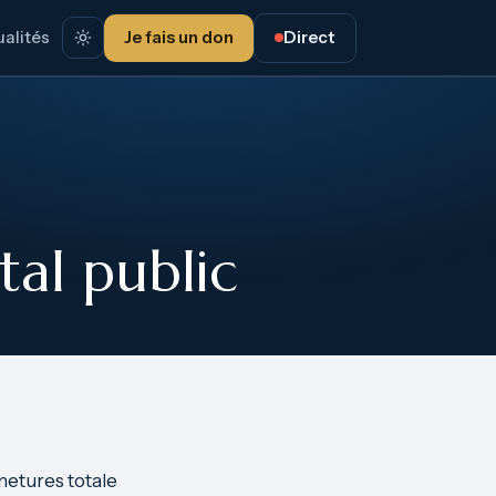
alités
Je fais un don
Direct
tal public
metures totale