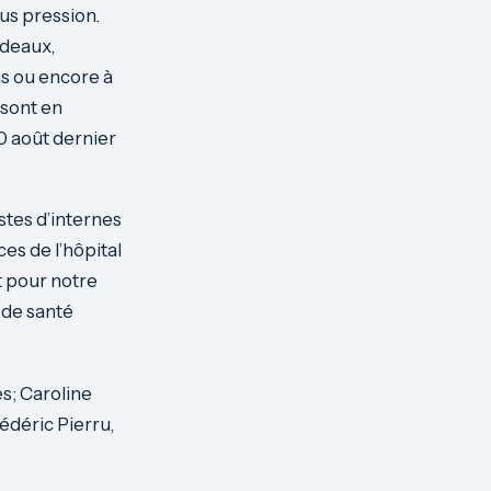
us pression.
rdeaux,
as ou encore à
 sont en
20 août dernier
stes d’internes
es de l’hôpital
t pour notre
 de santé
s; Caroline
édéric Pierru,