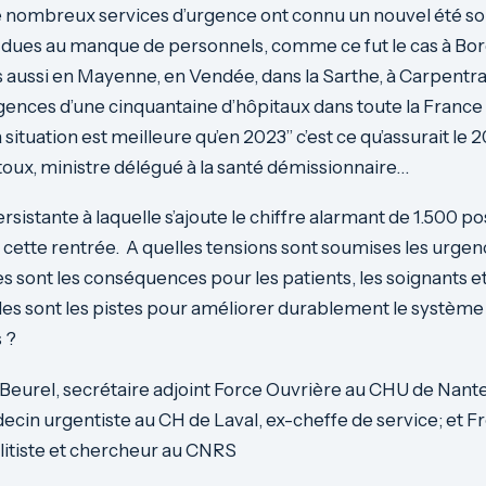
de nombreux services d’urgence ont connu un nouvel été so
s dues au manque de personnels, comme ce fut le cas à Bo
 aussi en Mayenne, en Vendée, dans la Sarthe, à Carpentr
rgences d’une cinquantaine d’hôpitaux dans toute la France
 situation est meilleure qu’en 2023” c’est ce qu’assurait le 
toux, ministre délégué à la santé démissionnaire…
sistante à laquelle s’ajoute le chiffre alarmant de 1.500 po
cette rentrée. A quelles tensions sont soumises les urgenc
es sont les conséquences pour les patients, les soignants e
les sont les pistes pour améliorer durablement le système
s ?
Beurel, secrétaire adjoint Force Ouvrière au CHU de Nante
in urgentiste au CH de Laval, ex-cheffe de service; et Fr
litiste et chercheur au CNRS