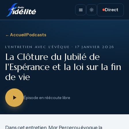
Direct
← Accueil
·
Podcasts
L'ENTRETIEN AVEC L'ÉVÊQUE · 17 JANVIER 2026
La Clôture du Jubilé de
l'Espérance et la loi sur la fin
de vie
Épisode en réécoute libre
Dans cet entretien, Mgr Percerou évoque la