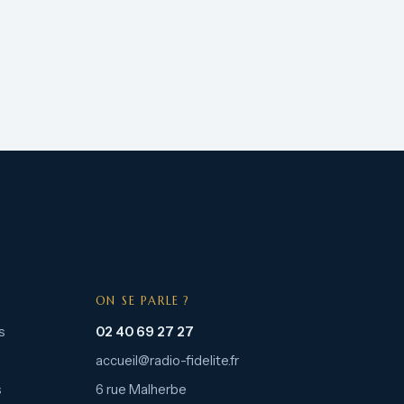
ON SE PARLE ?
s
02 40 69 27 27
accueil@radio-fidelite.fr
s
6 rue Malherbe