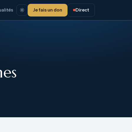
alités
Je fais un don
Direct
hes