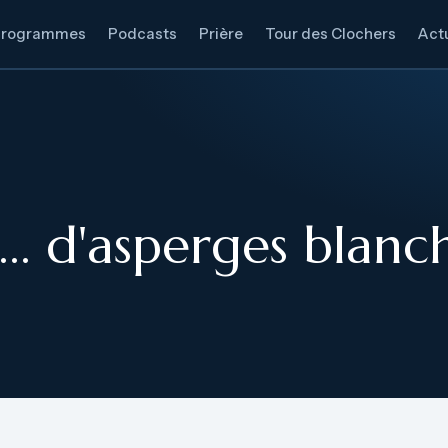
Programmes
Podcasts
Prière
Tour des Clochers
Actu
… d'asperges blanc