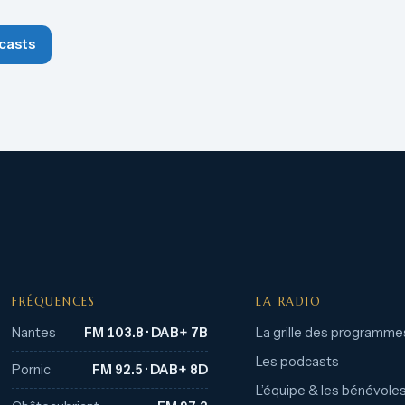
casts
FRÉQUENCES
LA RADIO
Nantes
FM 103.8 · DAB+ 7B
La grille des programme
Les podcasts
Pornic
FM 92.5 · DAB+ 8D
L’équipe & les bénévole