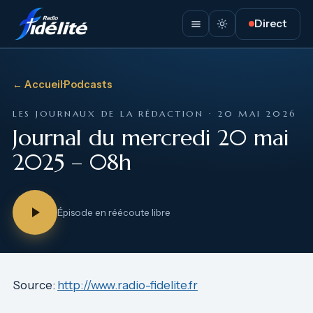
Direct
← Accueil
·
Podcasts
LES JOURNAUX DE LA RÉDACTION · 20 MAI 2026
Journal du mercredi 20 mai
2025 – 08h
Épisode en réécoute libre
Source:
http://www.radio-fidelite.fr