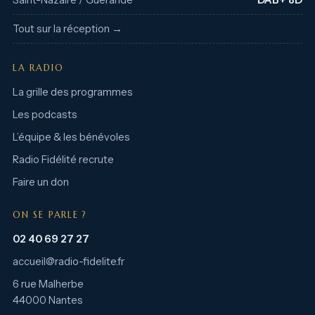
Saint-Nazaire / Guérande
DAB+ 8D
Tout sur la réception →
LA RADIO
La grille des programmes
Les podcasts
L’équipe & les bénévoles
Radio Fidélité recrute
Faire un don
ON SE PARLE ?
02 40 69 27 27
accueil@radio-fidelite.fr
6 rue Malherbe
44000 Nantes