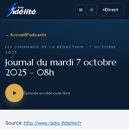
Direct
← Accueil
·
Podcasts
LES JOURNAUX DE LA RÉDACTION · 7 OCTOBRE
2025
Journal du mardi 7 octobre
2025 – 08h
Épisode en réécoute libre
Source:
http://www.radio-fidelite.fr