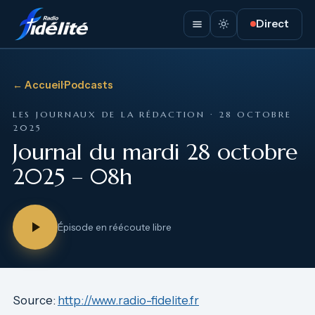
Direct
← Accueil
·
Podcasts
LES JOURNAUX DE LA RÉDACTION · 28 OCTOBRE
2025
Journal du mardi 28 octobre
2025 – 08h
Épisode en réécoute libre
Source:
http://www.radio-fidelite.fr