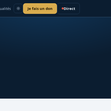
ualités
Je fais un don
Direct