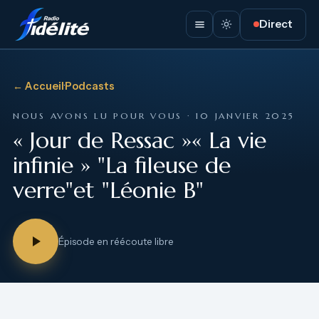
Direct
← Accueil
·
Podcasts
NOUS AVONS LU POUR VOUS · 10 JANVIER 2025
« Jour de Ressac »« La vie
infinie » "La fileuse de
verre"et "Léonie B"
Épisode en réécoute libre