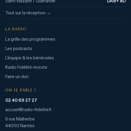
Saint-Nazaire / Guérande
DAB+ 8D
Tout sur la réception →
LA RADIO
La grille des programmes
Les podcasts
L’équipe & les bénévoles
Radio Fidélité recrute
Faire un don
ON SE PARLE ?
02 40 69 27 27
accueil@radio-fidelite.fr
6 rue Malherbe
44000 Nantes