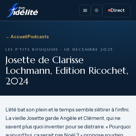
Direct
← Accueil
·
Podcasts
LES P'TITS BOUQUINS · 10 DÉCEMBRE 2025
Josette de Clarisse
Lochmann, Edition Ricochet,
2024
L’été bat son plein et le temps semble s’étirer à l’infini.
La vieille Josette garde Angèle et Clément, qui ne
savent plus quoi inventer pour se distraire. « Pourquoi
aujourd’hui, ça serait pas Noël ? » propose soudain