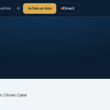
alités
Je fais un don
Direct
, Olivier Catel