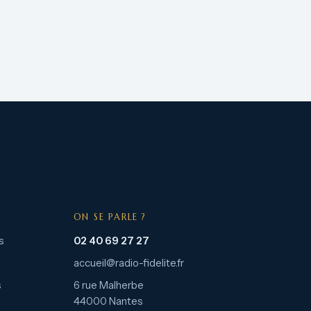
ON SE PARLE ?
s
02 40 69 27 27
accueil@radio-fidelite.fr
s
6 rue Malherbe
44000 Nantes