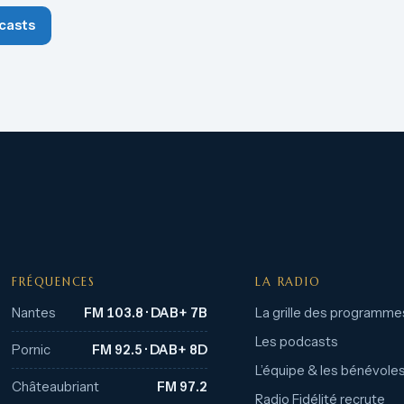
casts
FRÉQUENCES
LA RADIO
Nantes
FM 103.8 · DAB+ 7B
La grille des programme
Les podcasts
Pornic
FM 92.5 · DAB+ 8D
L’équipe & les bénévole
Châteaubriant
FM 97.2
Radio Fidélité recrute