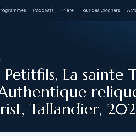
Programmes
Podcasts
Prière
Tour des Clochers
Actu
5
 Petitfils, La sainte
 Authentique reliqu
ist, Tallandier, 202