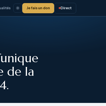
alités
Je fais un don
Direct
 Tunique
e de la
4.