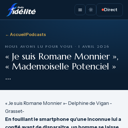
Direct
← Accueil
·
Podcasts
NOUS AVONS LU POUR VOUS · 1 AVRIL 2026
« Je suis Romane Monnier »,
« Mademoiselle Potenciel »
…
« Je suis Romane Monnier »- Delphine de Vigan -
Grasset-
En fouillant le smartphone qu’une inconnue lui a
confié avant de disparaître, un homme se laisse