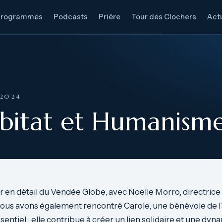
Programmes
Podcasts
Prière
Tour des Clochers
Actu
 2024
abitat et Humanism
r en détail du Vendée Globe, avec Noëlle Morro, directrice
 Nous avons également rencontré Carole, une bénévole de l’
sentiel : elle contribue à créer un lien solidaire et une dy