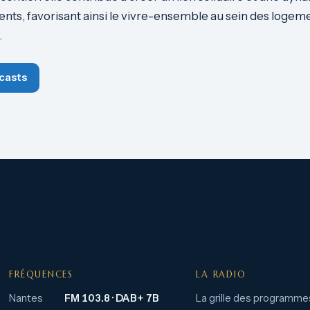
dents, favorisant ainsi le vivre-ensemble au sein des logem
.
casts
FRÉQUENCES
LA RADIO
Nantes
FM 103.8 · DAB+ 7B
La grille des programme