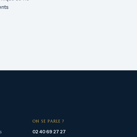
ents
ON SE PARLE ?
s
02 40 69 27 27