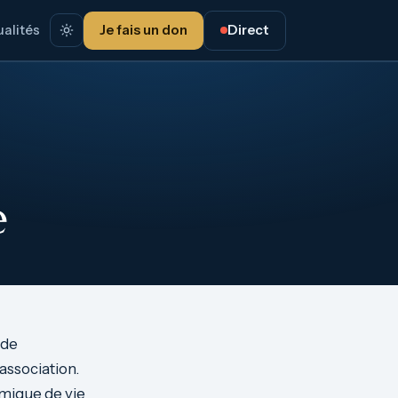
alités
Je fais un don
Direct
e
 de
association.
namique de vie