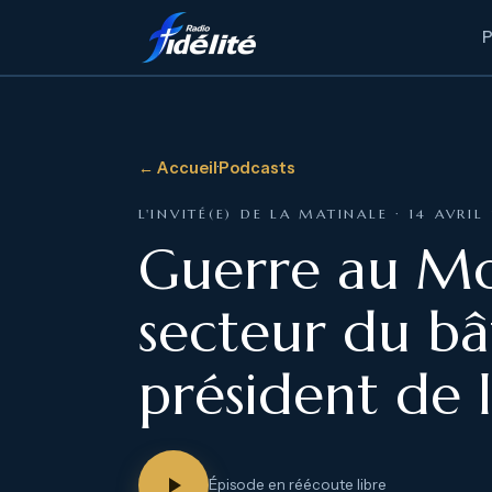
← Accueil
·
Podcasts
L'INVITÉ(E) DE LA MATINALE · 14 AVRIL
Guerre au Moy
secteur du b
président de 
Épisode en réécoute libre