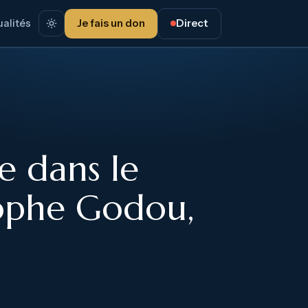
alités
Je fais un don
Direct
e dans le
tophe Godou,