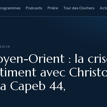
Programmes
Podcasts
Prière
Tour des Clochers
Actu
 2026
en-Orient : la cris
âtiment avec Chris
la Capeb 44,