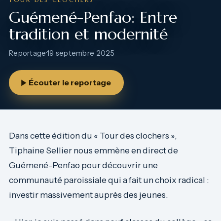
Guémené-Penfao: Entre
tradition et modernité
Reportage
·
19 septembre 2025
Écouter le reportage
Dans cette édition du « Tour des clochers »,
Tiphaine Sellier nous emmène en direct de
Guémené-Penfao pour découvrir une
communauté paroissiale qui a fait un choix radical :
investir massivement auprès des jeunes.