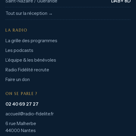
Saint-Nazaire / Guérande
DAB+ 8D
Tout sur la réception →
LA RADIO
La grille des programmes
Les podcasts
L’équipe & les bénévoles
Radio Fidélité recrute
Faire un don
ON SE PARLE ?
02 40 69 27 27
accueil@radio-fidelite.fr
6 rue Malherbe
44000 Nantes