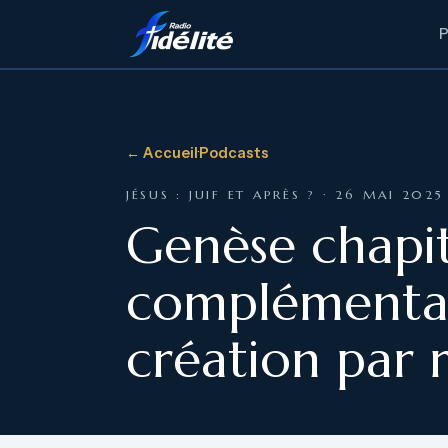
← Accueil
·
Podcasts
JÉSUS : JUIF ET APRÈS ? · 26 MAI 2025
Genèse chapit
complémentar
création par 