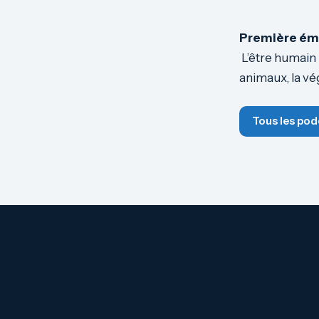
Première émi
L’être humain 
animaux, la vég
Tous les pod