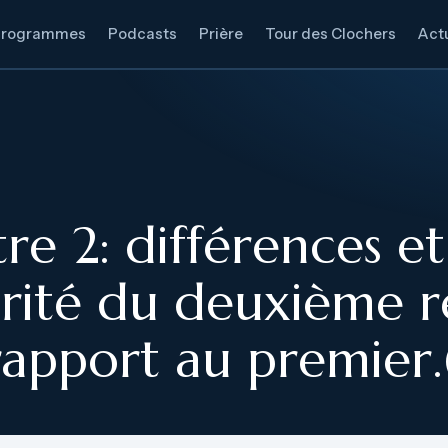
Programmes
Podcasts
Prière
Tour des Clochers
Actu
re 2: différences et
ité du deuxième ré
rapport au premier.(