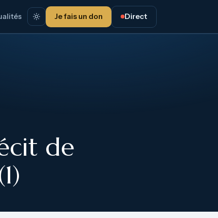
alités
Je fais un don
Direct
cit de
1)