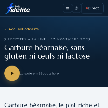
Direct
← Accueil
·
Podcasts
5 RECETTES À LA UNE · 27 NOVEMBRE 2025
Garbure béarnaise, sans
gluten ni œufs ni lactose
Épisode en réécoute libre
Garbure béarnaise, le plat riche et