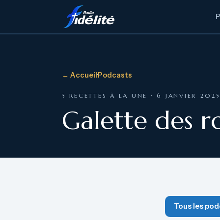
← Accueil
·
Podcasts
5 RECETTES À LA UNE · 6 JANVIER 202
Galette des ro
Tous les pod