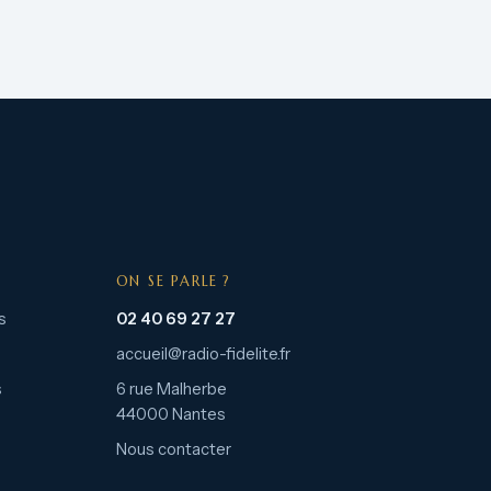
ON SE PARLE ?
s
02 40 69 27 27
accueil@radio-fidelite.fr
s
6 rue Malherbe
44000 Nantes
Nous contacter