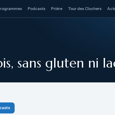
Programmes
Podcasts
Prière
Tour des Clochers
Actu
5
is, sans gluten ni l
casts