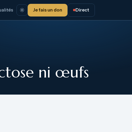
alités
Je fais un don
Direct
actose ni œufs