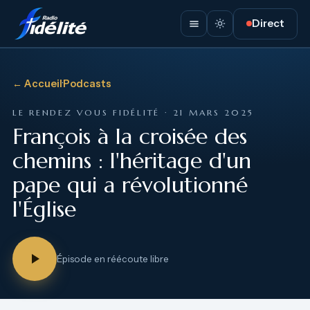
Direct
← Accueil
·
Podcasts
LE RENDEZ VOUS FIDÉLITÉ · 21 MARS 2025
François à la croisée des
chemins : l'héritage d'un
pape qui a révolutionné
l'Église
Épisode en réécoute libre