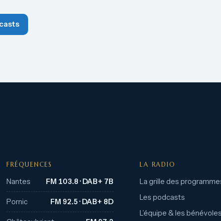
casts
FRÉQUENCES
LA RADIO
Nantes
FM 103.8 · DAB+ 7B
La grille des programme
Les podcasts
Pornic
FM 92.5 · DAB+ 8D
L’équipe & les bénévole