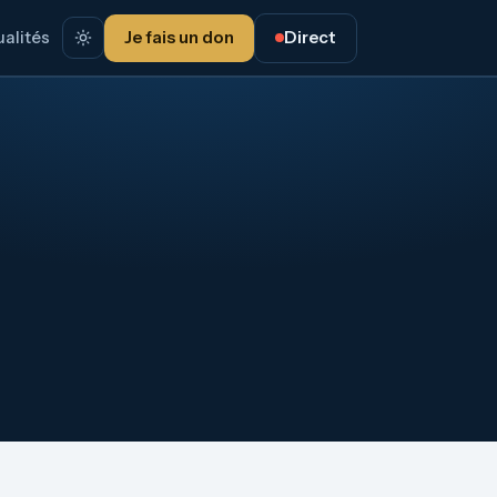
alités
Je fais un don
Direct