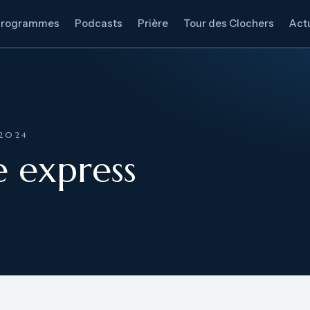
Programmes
Podcasts
Prière
Tour des Clochers
Actu
 2024
e express