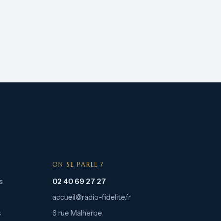
ON SE PARLE ?
s
02 40 69 27 27
accueil@radio-fidelite.fr
s
6 rue Malherbe