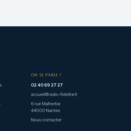
ON SE PARLE ?
s
02 40 69 27 27
accueil@radio-fidelite.fr
s
6 rue Malherbe
44000 Nantes
Nous contacter