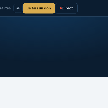
alités
Je fais un don
Direct