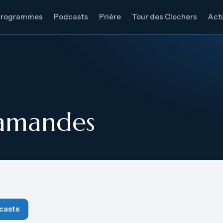
Programmes
Podcasts
Prière
Tour des Clochers
Actu
 amandes
casts